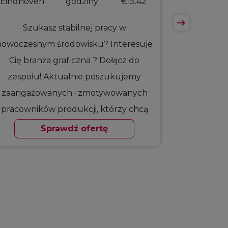
Eindhoven
godziny
€15.42
Szukasz stabilnej pracy w
nowoczesnym środowisku? Interesuje
Cię branża graficzna ? Dołącz do
zespołu! Aktualnie poszukujemy
zaangażowanych i zmotywowanych
pracowników produkcji, którzy chcą
pracować…
Sprawdź ofertę