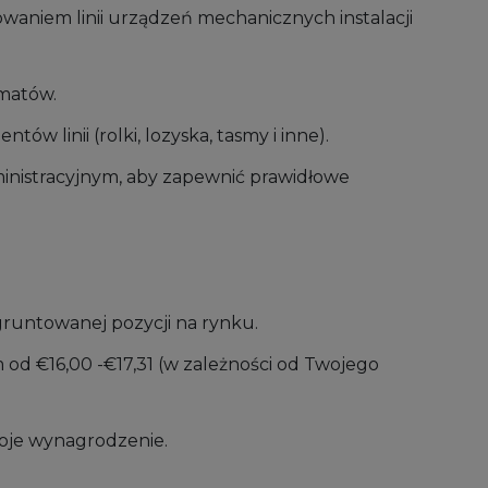
aniem linii urządzeń mechanicznych instalacji
omatów.
w linii (rolki, lozyska, tasmy i inne).
inistracyjnym, aby zapewnić prawidłowe
gruntowanej pozycji na rynku.
m od
€
16,00 -
€17,31
(w zależności od Twojego
oje wynagrodzenie.