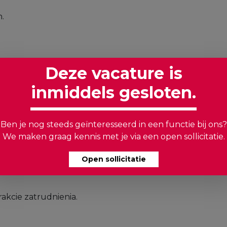
.
Deze vacature is
inmiddels gesloten.
/ elektryk lub pokrewne i potrafisz spawać
nach i naprawach w zakresie lini / tasmociągów /
Ben je nog steeds geïnteresseerd in een functie bij ons?
We maken graag kennis met je via een open sollicitatie.
onywaniu pracy.
Open sollicitatie
akcie zatrudnienia.