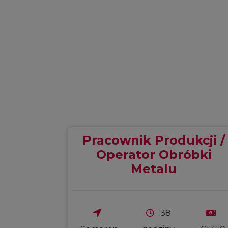
Pracownik Produkcji /
ukcji
Operator Obróbki
ów
Metalu
38