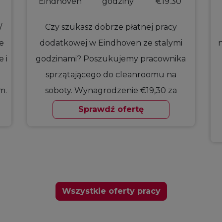
Eindhoven
godziny
€19.30
/
Czy szukasz dobrze płatnej pracy
e
dodatkowej w Eindhoven ze stalymi
 i
godzinami? Poszukujemy pracownika
sprzątającego do cleanroomu na
m.
soboty. Wynagrodzenie €19,30 za
godzinę.
Sprawdź ofertę
Wszystkie oferty pracy