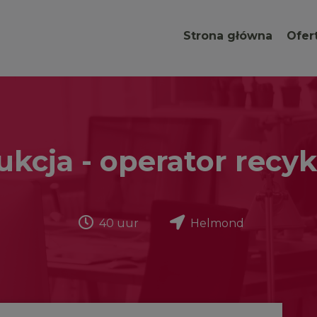
Strona główna
Ofer
kcja - operator recy
40 uur
Helmond