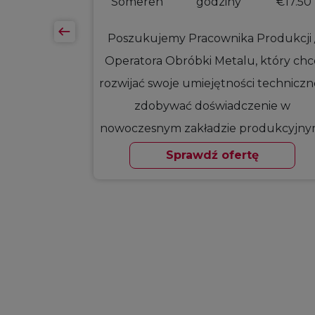
€16.07
Someren
godziny
€17.50
o pracownik
Poszukujemy Pracownika Produkcji 
ykatach z
Operatora Obróbki Metalu, który chc
nej pracy ?
rozwijać swoje umiejętności techniczne
1 zmianę w
zdobywać doświadczenie w
nowoczesnym zakładzie produkcyjny
Jeśli interesuje Cię obróbka…
Sprawdź ofertę