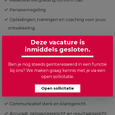
Reiskostenvergoeding conform cao.
Pensioenregeling
Opleidingen, trainingen en coaching voor jouw
ontwikkeling.
Uitzicht op een vast contract.
Deze vacature is
inmiddels gesloten.
Wat heb je nodig?
Voor deze functie zoeken wij een klantenservice
Ben je nog steeds geïnteresseerd in een functie
bij ons? We maken graag kennis met je via een
medewerker die zich herkent in het volgende:
open sollicitatie.
HBO werk- en denkniveau.
Open sollicitatie
Vloeiend in Nederlands en Engels
Communicatief sterk en klantgericht.
Accuraat, oplossingsgericht en resultaatgericht.