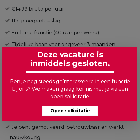
€14,99 bruto per uur
11% ploegentoeslag
Fulltime functie (40 uur per week)
Tijdelijke baan voor ongeveer 3 maanden
Deze vacature is
Werken in een gezellig en informeel team
inmiddels gesloten.
Wekelijkse salarisbetaling (iedere dinsdag)
Ben je nog steeds geïnteresseerd in een functie
bij ons? We maken graag kennis met je via een
open sollicitatie.
Wat heb je nodig?
Open sollicitatie
Je spreekt Engels of Nederlands;
Je bent gemotiveerd, betrouwbaar en werkt
nauwkeurig;