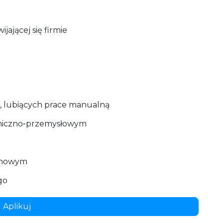
ającej się firmie
, lubiących prace manualną
hniczno‑przemysłowym
ianowym
go
Aplikuj