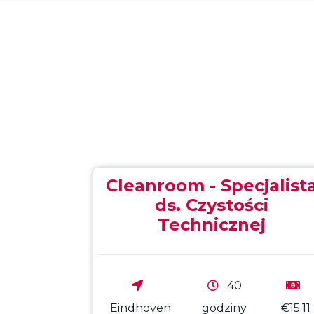
Cleanroom - Specjalist
kcji
ds. Czystości
Technicznej
40
€2800
Eindhoven
godziny
€15.11