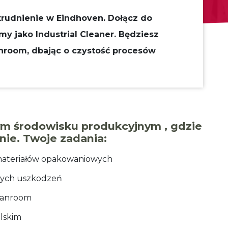
atrudnienie w Eindhoven. Dołącz do
y jako Industrial Cleaner. Będziesz
nroom, dbając o czystość procesów
ym środowisku produkcyjnym , gdzie
ie. Twoje zadania:
 materiałów opakowaniowych
nych uszkodzeń
eanroom
elskim