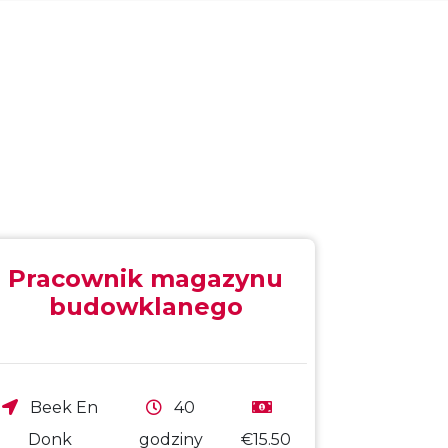
Pracownik magazynu
budowklanego
Beek En
40
Donk
godziny
€15.50