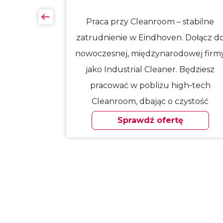
lmond i
Praca przy Cleanroom – stabilne
siecznie!
zatrudnienie w Eindhoven. Dołącz d
sie dzieje,
nowoczesnej, międzynarodowej firm
dukcje i
jako Industrial Cleaner. Będziesz
pracować w pobliżu high‑tech
Cleanroom, dbając o czystość
procesów…
Sprawdź ofertę