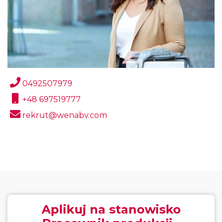
0492507979
+48 697519777
rekrut@wenabv.com
Aplikuj na stanowisko