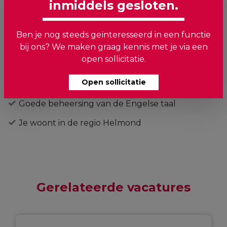
inmiddels gesloten.
Je hebt eerder in een productieomgeving
gewerkt
Ben je nog steeds geïnteresseerd in een functie
bij ons? We maken graag kennis met je via een
Kunnen lezen van een technische tekening is
open sollicitatie.
een pré
Open sollicitatie
Je bent een teamspeler en proactief
Goede beheersing van de Engelse taal
Je woont in de regio Helmond
Gerelateerde vacatures