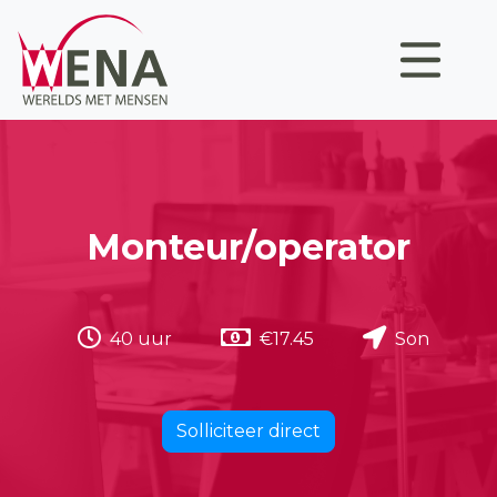
Monteur/operator
40 uur
€17.45
Son
Solliciteer direct