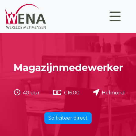
Magazijnmedewerker
40 uur
€16.00
Helmond
Solliciteer direct